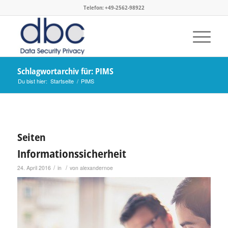
Telefon: +49-2562-98922
Schlagwortarchiv für: PIMS
Du bist hier:
Startseite
/
PIMS
Seiten
Informationssicherheit
/
/
24. April 2016
in
von
alexandernoe