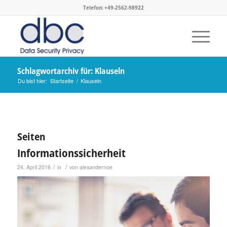
Telefon: +49-2562-98922
Schlagwortarchiv für: Klauseln
Du bist hier:
Startseite
/
Klauseln
Seiten
Informationssicherheit
/
/
24. April 2016
in
von
alexandernoe