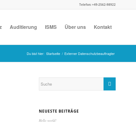
Telefon: +49-2562-98922
z
Auditierung
ISMS
Über uns
Kontakt
Du bist hier:
Startseite
/
Externer Datenschutzbeauftragter
NEUESTE BEITRÄGE
Hello world!