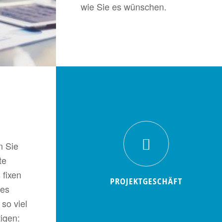
wie Sie es wünschen.
n Sie
te
 fixen
PROJEKTGESCHÄFT
zes
 so viel
igen: